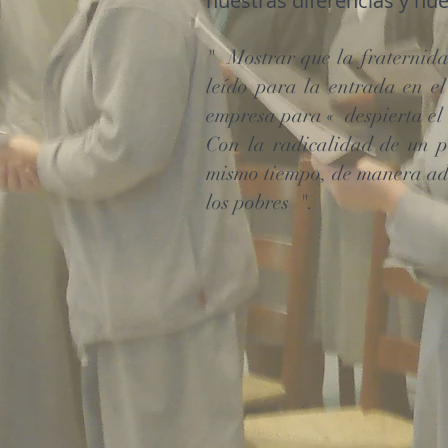
nuestras diferencias y nue
"
Mostrar que la fraternida
leído para la entrada en e
empresa para «
despierta e
Con la radicalidad de un p
mismo tiempo, de manera a
los pobres
".