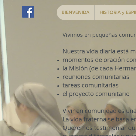
BIENVENIDA
HISTORIA y ESP
Vivimos en pequeñas comunid
Nuestra vida diaria está 
momentos de oración comu
la Misión (de cada Herman
reuniones comunitarias
tareas comunitarias
el proyecto comunitario
Vivir en comunidad es una 
La vida fraterna se basa e
Queremos testimoniar que