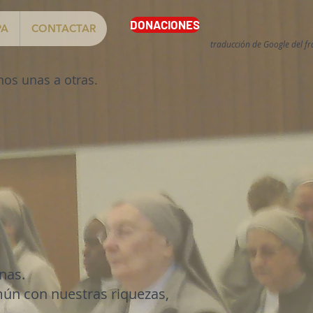
DONACIONES
PA
CONTACTAR
traducción de Google del fr
os unas a otras.
nas.
ún con nuestras riquezas,