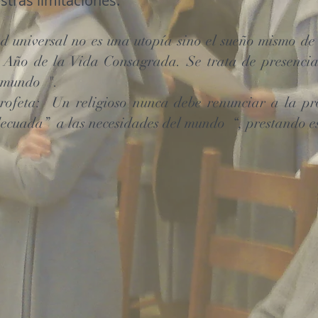
stras limitaciones.
d universal no es una utopía sino el sueño mismo de
l Año de la Vida Consagrada. Se trata de presencia
l mundo
".
rofeta:
Un religioso nunca debe renunciar a la pr
decuada”
a las necesidades del mundo
“, prestando e