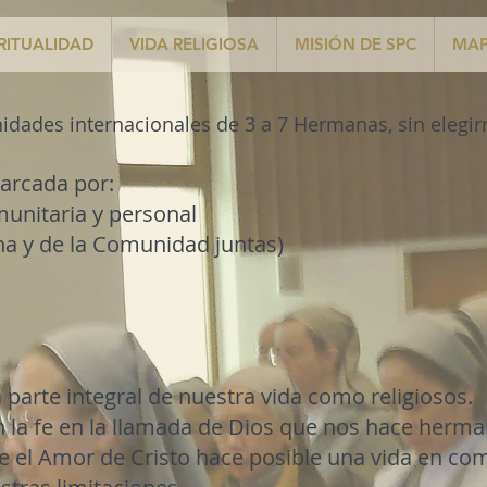
IRITUALIDAD
VIDA RELIGIOSA
MISIÓN DE SPC
MA
ades internacionales de 3 a 7 Hermanas, sin elegirn
marcada por:
nitaria y personal
a y de la Comunidad juntas)
parte integral de nuestra vida como religiosos.
n la fe en la llamada de Dios que nos hace herma
 el Amor de Cristo hace posible una vida en com