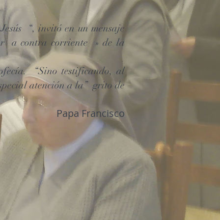
 Jesús
“, invitó en un mensaje
r
a contra corriente
» de la
ofecía.
“Sino testificando, al
special atención a la”
grito de
Papa Francisco